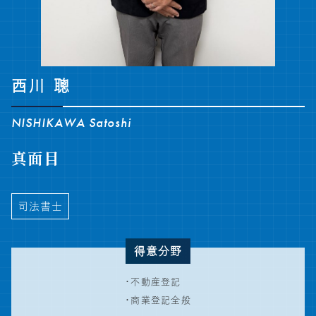
よくある質問
お問い合わせ
06-6304-0646
西川 聰
営業時間 9:00〜17:30
NISHIKAWA Satoshi
お問い合わせ
真面目
司法書士
得意分野
・不動産登記
・商業登記全般