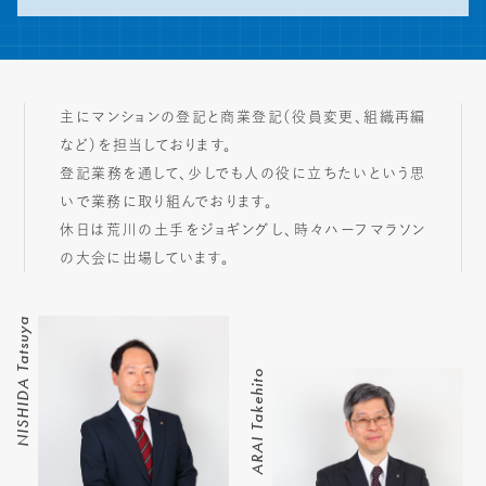
主にマンションの登記と商業登記（役員変更、組織再編
など）を担当しております。
登記業務を通して、少しでも人の役に立ちたいという思
いで業務に取り組んでおります。
神田総合司法書士事務所では
休日は荒川の土手をジョギングし、時々ハーフマラソン
「解決意欲」「寄り添う心」
の大会に出場しています。
「挑戦意識」
上記当てはまる方を積極的に採用しています
NISHIDA Tatsuya
採用ページはこちら
ARAI Takehito