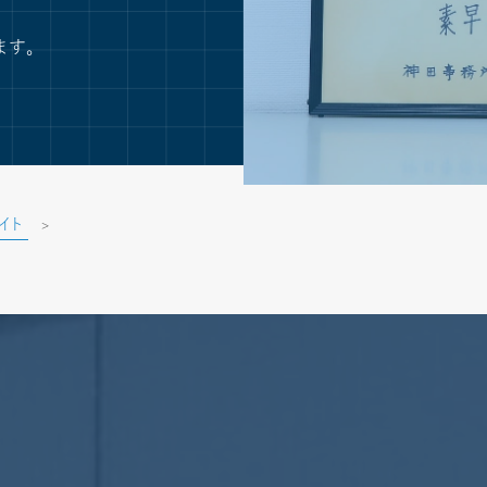
ます。
イト
>