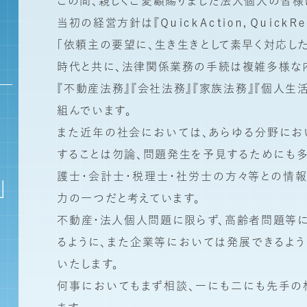
この間、親しくご愛顧賜りました法人個人の皆様
当初の経営方針は『ＱｕｉｃｋＡｃｔｉｏｎ，ＱｕｉｃｋＲｅ
「依頼主の要望に、生き生きとして素早く対応し
時代と共に、法律関係業務の手続は複雑多様な
『不動産法務』『会社法務』『家族法務』『個人生
組んでいます。
また近年の社会においては、あらゆる分野にお
することは勿論、問題発生を予見するためにも多
護士・会計士・税理士・社労士の方々等との情
」
力の一つだと考えています。
不動産・法人個人問題に限らず、高齢者問題等
るように、また企業等においては発展できるよう
いたします。
何事においてもまず相談、一にも二にも先手の